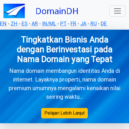
EN
-
ZH
-
ES
-
AR
-
IN/ML
-
PT
-
FR
-
JA
-
RU
-
DE
Tingkatkan Bisnis Anda
dengan Berinvestasi pada
Nama Domain yang Tepat
Nama domain membangun identitas Anda di
internet. Layaknya properti, nama domain
premium umumnya mengalami kenaikan nilai
seiring waktu...
Pelajari Lebih Lanjut