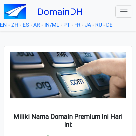
EN
-
ZH
-
ES
-
AR
-
IN/ML
-
PT
-
FR
-
JA
-
RU
-
DE
Miliki Nama Domain Premium Ini Hari
Ini: